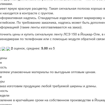
оликами.
меет яркую красную расцветку. Такая сигнальная полоска хорошо 
к находится в контрасте с грунтом.
нформативная надпись. Стандартные изделия имеют маркировку на 
нглийском. По требованию заказчика, надпись может быть дополн
нформацией (такие ленты изготавливаются на заказ).
точнить цены и купить сигнальную ленту ЛСЭ 150 в Йошкар-Оле
,
в 
енеджерам по телефонам или с помощью модуля обратной связи 
2
оценок, среднее:
5.00
из 5
цены
я
ость
вляем упаковочные материалы по выгодным оптовым ценам.
е
еры
аказ изготовим продукцию любой требуемой ширины и длины.
ность
недели
овление в кратчайшие сроки на собственном производстве в Йошка
етствие