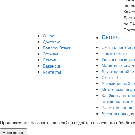
пара
Качес
Доста
по Р
Поста
Скотч
О нас
Доставка
Скотч с логотип
Вопрос-Ответ
Промо-скотч
Отзывы
Упаковочный ско
Статьи
Малярный скотч
Вакансии
Двусторонний ск
Контакты
Скотч TPL
Алюминиевый ск
Металлизирован
Клейкая лента с
стекловолокном
Разметочная ле
Диспенсеры для 
Продолжая использовать наш сайт, вы даёте согласие на обработку
Я согласен