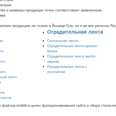
метрам
тво и размеры продукции точно соответствуют заявленным.
вка
Ф
вляем продукцию не только в Йошкар-Олу, но и во все регионы Рос
Оградительная лента
ом
Сигнальная лента
Оградительная лента красно-
тч
белая
Оградительная лента желто-
отч
черная
Оградительная лента с
отч
логотипом
ный скотч
о
нта
скотча
 файлов cookie в целях функционирования сайта и сбора статистик