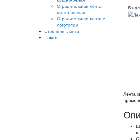
Оградительная лента
В нал
желто-черная
Оградительная лента с
логотипом
Стреппинг лента
Пакеты
Лента с
примене
Опи
Ш
ш
С