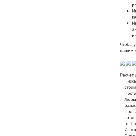
р
И
ка
И
а
и
Чтобы у
нашим м
Расчет 
Низка
стоим
Поста
Любы
разм
Под з
Готов
от 1 
Изгот
Соотв