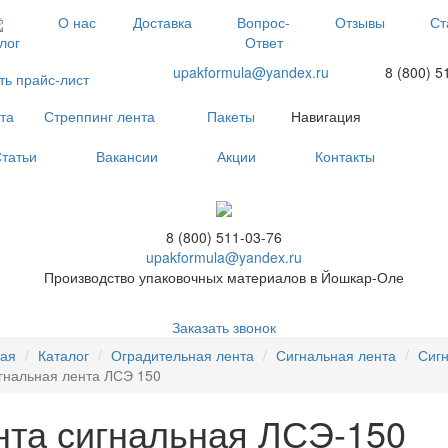
О нас
Доставка
Вопрос-
Отзывы
Ст
Ответ
лог
upakformula@yandex.ru
8 (800) 5
ть прайс-лист
та
Стреппинг лента
Пакеты
Навигация
татьи
Вакансии
Акции
Контакты
8 (800) 511-03-76
upakformula@yandex.ru
Производство упаковочных материалов в Йошкар-Оле
Заказать звонок
ная
Каталог
Оградительная лента
Сигнальная лента
Сигн
гнальная лента ЛСЭ 150
нта сигнальная ЛСЭ-150