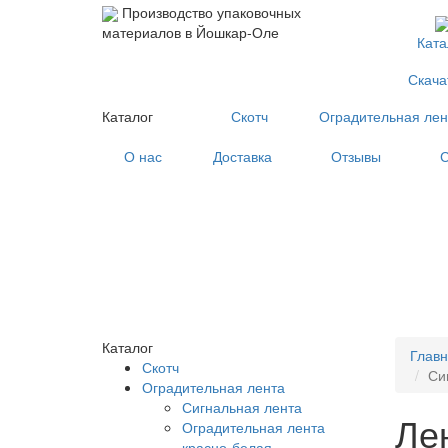
Производство упаковочных
материалов в Йошкар-Оле
Ката
Скача
Каталог
Скотч
Оградительная лен
О нас
Доставка
Отзывы
С
Каталог
Глав
Скотч
Си
Оградительная лента
Сигнальная лента
Ле
Оградительная лента
красно-белая