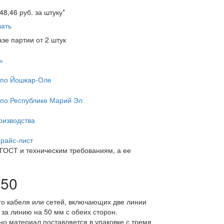
48,46
руб. за штуку
*
зать
азе партии от 2 штук
ь
 по Йошкар-Оле
 по Республике Марий Эл
оизводства
прайс-лист
ГОСТ и техническим требованиям, а ее
50
о кабеля или сетей, включающих две линии
за линию на 50 мм с обеих сторон.
о материал поставляется в упаковке с тремя